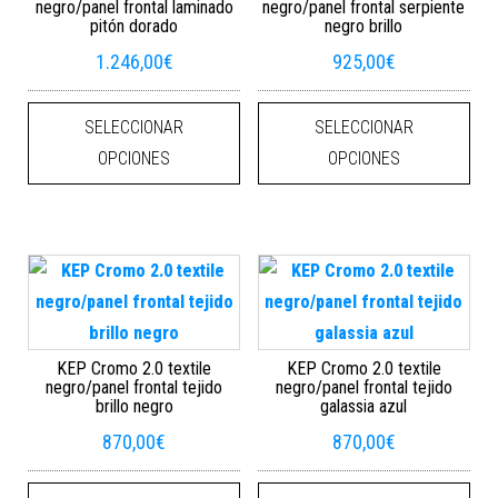
negro/panel frontal laminado
negro/panel frontal serpiente
pitón dorado
negro brillo
1.246,00
€
925,00
€
Este producto tiene múltiples varian
Este
SELECCIONAR
SELECCIONAR
OPCIONES
OPCIONES
KEP Cromo 2.0 textile
KEP Cromo 2.0 textile
negro/panel frontal tejido
negro/panel frontal tejido
brillo negro
galassia azul
870,00
€
870,00
€
Este producto tiene múltiples varian
Este