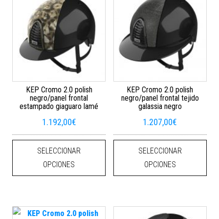
KEP Cromo 2.0 polish
KEP Cromo 2.0 polish
negro/panel frontal
negro/panel frontal tejido
estampado giaguaro lamé
galassia negro
1.192,00
€
1.207,00
€
Este producto tiene múltiples varian
Este
SELECCIONAR
SELECCIONAR
OPCIONES
OPCIONES