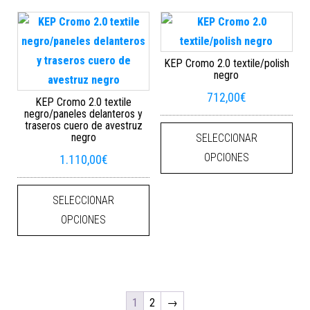
KEP Cromo 2.0 textile/polish
negro
712,00
€
KEP Cromo 2.0 textile
negro/paneles delanteros y
Este
traseros cuero de avestruz
negro
SELECCIONAR
OPCIONES
1.110,00
€
Este producto tiene múltiples varian
SELECCIONAR
OPCIONES
1
2
→