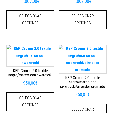
1.007,00
€
1.007,00
€
Este producto tiene múltiples varian
Este
SELECCIONAR
SELECCIONAR
OPCIONES
OPCIONES
KEP Cromo 2.0 textile
negro/marco con swarovski
KEP Cromo 2.0 textile
negro/marco con
950,00
€
swarovski/aireador cromado
Este producto tiene múltiples varian
950,00
€
SELECCIONAR
Este
OPCIONES
SELECCIONAR