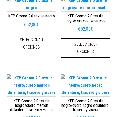
KEP Cromo 2.0 textile negro
KEP Cromo 2.0 textile
negro/aireador cromado
652,00
€
652,00
€
Este producto tiene múltiples varian
Este
SELECCIONAR
SELECCIONAR
OPCIONES
OPCIONES
KEP Cromo 2.0 textile
KEP Cromo 2.0 textile
negro/cuero marrón
negro/cuero negro delantero,
delantero, trasero y visera
trasero y visera