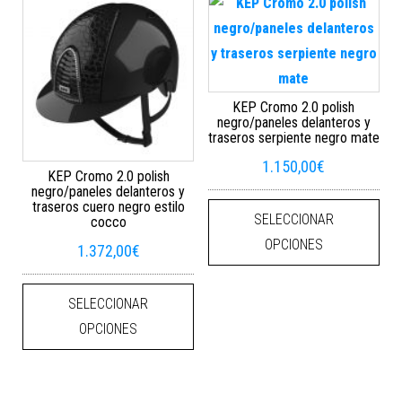
KEP Cromo 2.0 polish
negro/paneles delanteros y
traseros serpiente negro mate
1.150,00
€
KEP Cromo 2.0 polish
negro/paneles delanteros y
Este
traseros cuero negro estilo
SELECCIONAR
cocco
OPCIONES
1.372,00
€
Este producto tiene múltiples varian
SELECCIONAR
OPCIONES