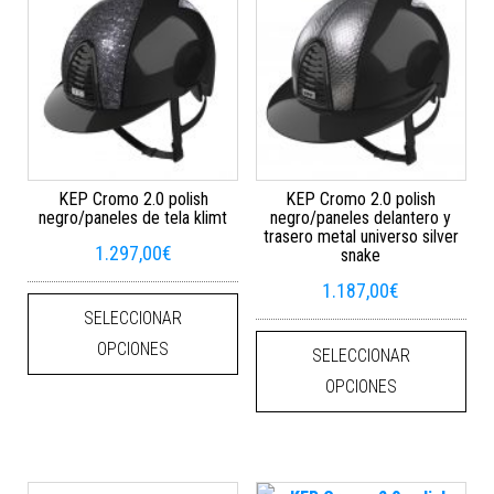
KEP Cromo 2.0 polish
KEP Cromo 2.0 polish
negro/paneles de tela klimt
negro/paneles delantero y
trasero metal universo silver
1.297,00
€
snake
1.187,00
€
Este producto tiene múltiples varian
SELECCIONAR
Este
OPCIONES
SELECCIONAR
OPCIONES