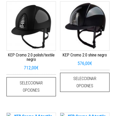
KEP Cromo 2.0 polish/textile
KEP Cromo 2.0 shine negro
negro
576,00
€
712,00
€
Este
Este producto tiene múltiples varian
SELECCIONAR
SELECCIONAR
OPCIONES
OPCIONES