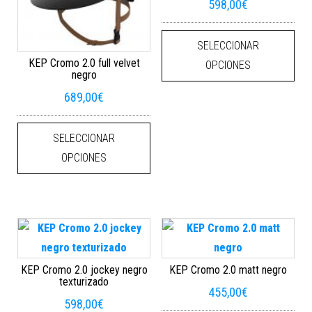
598,00
€
Este
SELECCIONAR
KEP Cromo 2.0 full velvet
OPCIONES
negro
689,00
€
Este producto tiene múltiples varian
SELECCIONAR
OPCIONES
KEP Cromo 2.0 jockey negro
KEP Cromo 2.0 matt negro
texturizado
455,00
€
598,00
€