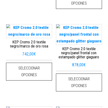
OPCIONES
KEP Cromo 2.0 textile
negro/marco de oro rosa
KEP Cromo 2.0 textile
negro/panel frontal con
742,00
€
estampado glitter giaguaro
Este producto tiene múltiples varian
878,00
€
SELECCIONAR
Este
OPCIONES
SELECCIONAR
OPCIONES