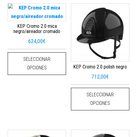
KEP Cromo 2.0 mica
negro/aireador cromado
624,00
€
Este producto tiene múltiples varian
SELECCIONAR
KEP Cromo 2.0 polish negro
OPCIONES
712,00
€
Este
SELECCIONAR
OPCIONES