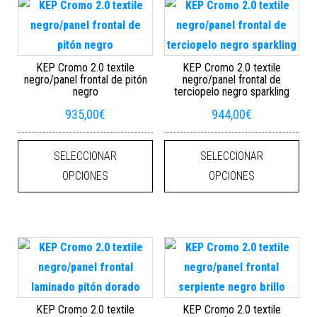
KEP Cromo 2.0 textile
KEP Cromo 2.0 textile
negro/panel frontal de pitón
negro/panel frontal de
negro
terciopelo negro sparkling
935,00
€
944,00
€
Este producto tiene múltiples varian
Este
SELECCIONAR
SELECCIONAR
OPCIONES
OPCIONES
KEP Cromo 2.0 textile
KEP Cromo 2.0 textile