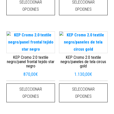
SELECCIONAR
SELECCIONAR
OPCIONES
OPCIONES
KEP Cromo 2.0 textile
KEP Cromo 2.0 textile
negro/panel frontal tejido star
negro/paneles de tela circus
negro
gold
870,00
€
1.130,00
€
Este producto tiene múltiples varian
Este
SELECCIONAR
SELECCIONAR
OPCIONES
OPCIONES