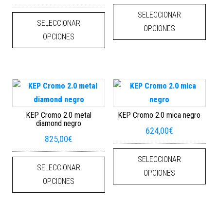
Este
Este producto tiene múltiples varian
SELECCIONAR
SELECCIONAR
OPCIONES
OPCIONES
KEP Cromo 2.0 metal
KEP Cromo 2.0 mica negro
diamond negro
624,00
€
825,00
€
Este
Este producto tiene múltiples varian
SELECCIONAR
SELECCIONAR
OPCIONES
OPCIONES