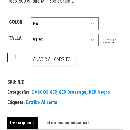
Peso: 500 gr. talla M – 535 gr. talla L
COLOR
TALLA
Limpiar
KEP Cromo 2.0 textile negro/aireador cromado cantidad
AÑADIR AL CARRITO
SKU:
N/D
Categorías:
CASCOS KEP
,
KEP Dressage
,
KEP Negro
Etiqueta:
Estribo Alicante
Descripción
Información adicional