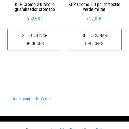
KEP Cromo 2.0 textile
KEP Cromo 2.0 polish/textile
gris/aireador cromado
verde militar
652,00
€
712,00
€
Este producto tiene múltiples varian
Este
SELECCIONAR
SELECCIONAR
OPCIONES
OPCIONES
Condiciones de Venta