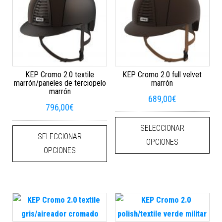
KEP Cromo 2.0 textile
KEP Cromo 2.0 full velvet
marrón/paneles de terciopelo
marrón
marrón
689,00
€
796,00
€
Este
Este producto tiene múltiples varian
SELECCIONAR
SELECCIONAR
OPCIONES
OPCIONES