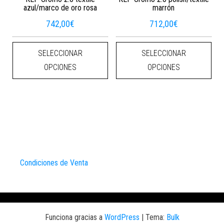
azul/marco de oro rosa
marrón
742,00
€
712,00
€
Este producto tiene múltiples varian
Este
SELECCIONAR
SELECCIONAR
OPCIONES
OPCIONES
Condiciones de Venta
Funciona gracias a
WordPress
|
Tema:
Bulk