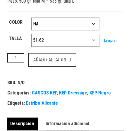
Peso: 500 gr. talla M – 535 gr. talla L
COLOR
TALLA
Limpiar
KEP Cromo 2.0 textile negro/marco de oro rosa cantidad
AÑADIR AL CARRITO
SKU:
N/D
Categorías:
CASCOS KEP
,
KEP Dressage
,
KEP Negro
Etiqueta:
Estribo Alicante
Descripción
Información adicional