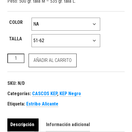
Peso: 500 gr. talla M – 535 gr. talla L.
COLOR
TALLA
KEP Cromo 2.0 polish negro/paneles de tela klimt cantidad
AÑADIR AL CARRITO
SKU:
N/D
Categorías:
CASCOS KEP
,
KEP Negro
Etiqueta:
Estribo Alicante
Descripción
Información adicional