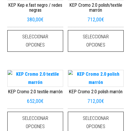
KEP Kep e.fast negro / redes
KEP Cromo 2.0 polish/textile
negras
marrón
380,00
€
712,00
€
Este producto tiene múltiples varian
Este
SELECCIONAR
SELECCIONAR
OPCIONES
OPCIONES
KEP Cromo 2.0 textile marrón
KEP Cromo 2.0 polish marrón
652,00
€
712,00
€
Este producto tiene múltiples varian
Este
SELECCIONAR
SELECCIONAR
OPCIONES
OPCIONES