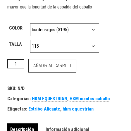
mayor que la longitud de la espalda del caballo
COLOR
TALLA
HKM Manta de exterior -Liberty- 1200D forro cantidad
AÑADIR AL CARRITO
SKU:
N/D
Categorías:
HKM EQUESTRIAN
,
HKM mantas caballo
Etiquetas:
Estribo Alicante
,
hkm equestrian
Descripción
Información adicional