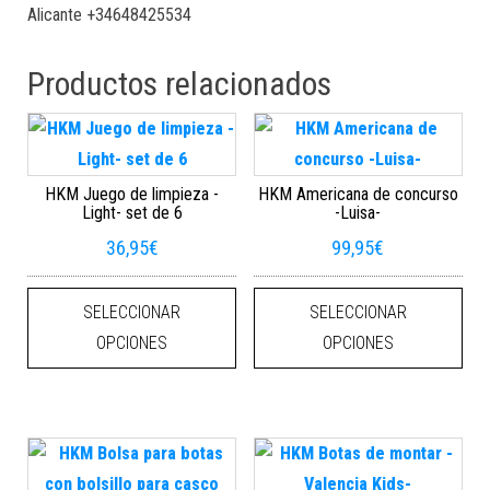
Alicante +34648425534
Productos relacionados
HKM Juego de limpieza -
HKM Americana de concurso
Light- set de 6
-Luisa-
36,95
€
99,95
€
Este producto tiene múltiples varian
Este
SELECCIONAR
SELECCIONAR
OPCIONES
OPCIONES