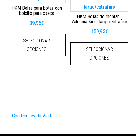
HKM Bolsa para botas con
bolsillo para casco
HKM Botas de montar -
Valencia Kids- largo/extrafino
39,95
€
159,95
€
Este producto tiene múltiples varian
SELECCIONAR
Este
OPCIONES
SELECCIONAR
OPCIONES
Condiciones de Venta