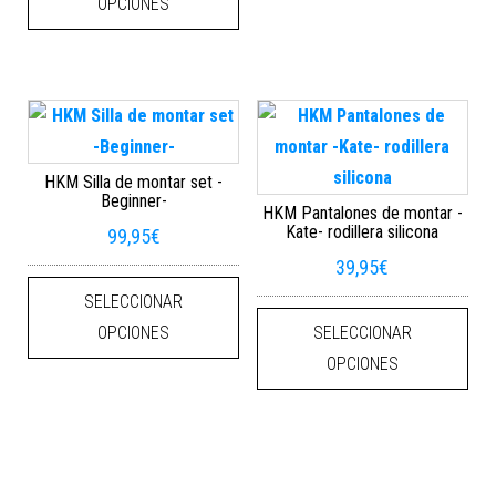
OPCIONES
HKM Silla de montar set -
Beginner-
HKM Pantalones de montar -
Kate- rodillera silicona
99,95
€
39,95
€
Este producto tiene múltiples varian
SELECCIONAR
Este
OPCIONES
SELECCIONAR
OPCIONES