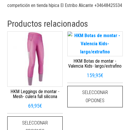
competición en tienda hípica El Estribo Alicante +34648425534
Productos relacionados
HKM Botas de montar -
Valencia Kids- largo/extrafino
159,95
€
Este
HKM Leggings de montar -
SELECCIONAR
Mesh- culera full silicona
OPCIONES
69,95
€
Este producto tiene múltiples varian
SELECCIONAR