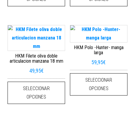
HKM Polo -Hunter- manga
larga
HKM Filete oliva doble
articulacion manzana 18 mm
59,95
€
49,95
€
Este
SELECCIONAR
Este producto tiene múltiples varian
SELECCIONAR
OPCIONES
OPCIONES