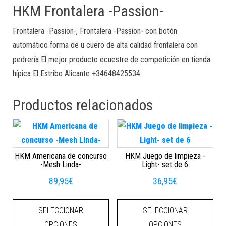
HKM Frontalera -Passion-
Frontalera -Passion-, Frontalera -Passion- con botón
automático forma de u cuero de alta calidad frontalera con
pedrería El mejor producto ecuestre de competición en tienda
hípica El Estribo Alicante +34648425534
Productos relacionados
HKM Americana de concurso
HKM Juego de limpieza -
-Mesh Linda-
Light- set de 6
89,95
€
36,95
€
Este producto tiene múltiples varian
Este
SELECCIONAR
SELECCIONAR
OPCIONES
OPCIONES