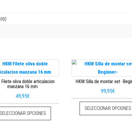
100)
ilete oliva doble articulacion
HKM Silla de montar set -Begi
manzana 16 mm
99,95
€
49,95
€
e múltiples variantes. Las opciones se pueden elegir en la página de pr
Este producto tiene múltiples variantes. La
SELECCIONAR OPCIONES
SELECCIONAR OPCIONES