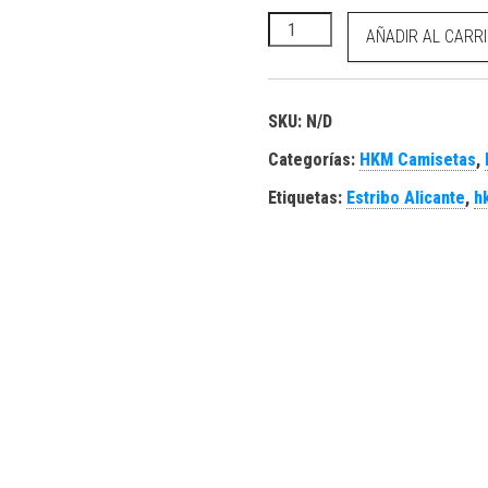
HKM Camiseta manga larga -P
AÑADIR AL CARR
SKU:
N/D
Categorías:
HKM Camisetas
,
Etiquetas:
Estribo Alicante
,
h