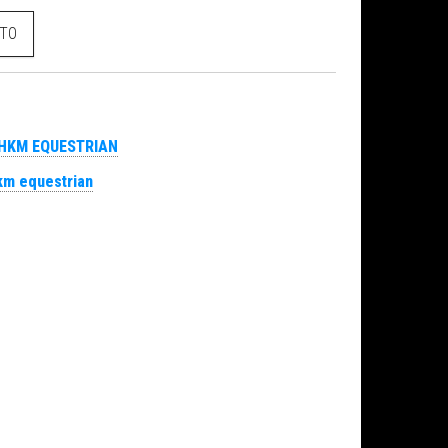
ort Royal- cantidad
ITO
HKM EQUESTRIAN
km equestrian