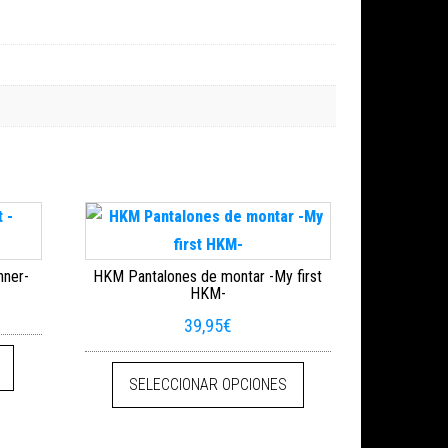
nner-
HKM Pantalones de montar -My first
HKM-
39,95
€
Este producto tiene múltiples variantes. Las opciones se pueden eleg
oducto
s opciones se pueden elegir en la página de producto
Este producto tiene mú
SELECCIONAR OPCIONES