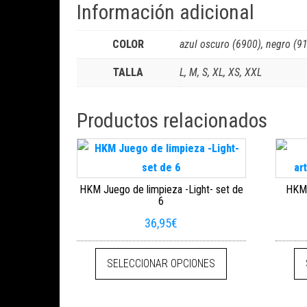
Información adicional
COLOR
azul oscuro (6900), negro (9
TALLA
L, M, S, XL, XS, XXL
Productos relacionados
HKM Juego de limpieza -Light- set de
HKM F
6
36,95
€
Este producto tien
SELECCIONAR OPCIONES