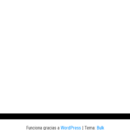
e múltiples variantes. Las opciones se pueden elegir en la página de pr
Funciona gracias a
WordPress
|
Tema:
Bulk