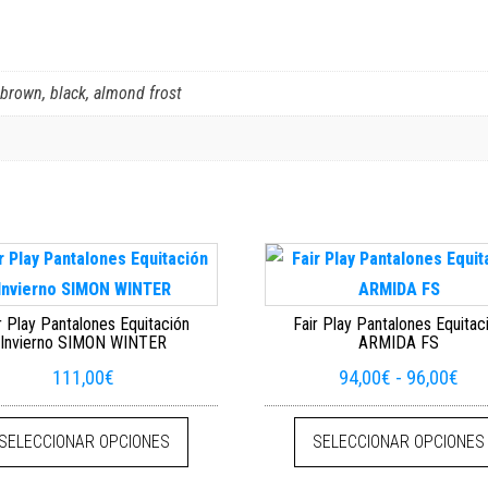
, brown, black, almond frost
r Play Pantalones Equitación
Fair Play Pantalones Equitac
Invierno SIMON WINTER
ARMIDA FS
Ran
111,00
€
94,00
€
-
96,00
€
Este producto tiene múltiples variantes. La
SELECCIONAR OPCIONES
SELECCIONAR OPCIONES