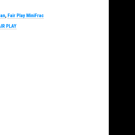
ian
,
Fair Play MiniFrac
AIR PLAY