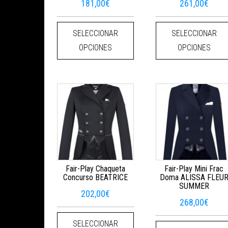
181,00
€
261,00
€
Este producto tiene múltiples
SELECCIONAR
SELECCIONAR
OPCIONES
OPCIONES
Fair-Play Chaqueta
Fair-Play Mini Frac
Concurso BEATRICE
Doma ALISSA FLEU
SUMMER
202,00
€
268,00
€
Este producto tiene múltiples
SELECCIONAR