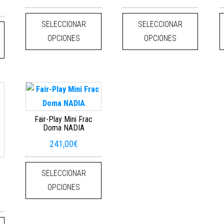
Este producto tiene múltiples variantes
Este pro
 variantes. Las opciones se pueden elegir en la página de producto
Este producto tiene múltiples variantes. Las opciones se pueden elegi
SELECCIONAR
SELECCIONAR
OPCIONES
OPCIONES
Fair-Play Mini Frac
Doma NADIA
241,00
€
Este producto tiene múltiples variantes
SELECCIONAR
R
OPCIONES
 variantes. Las opciones se pueden elegir en la página de producto
Este producto tiene múltiples variantes. Las opciones se pueden elegi