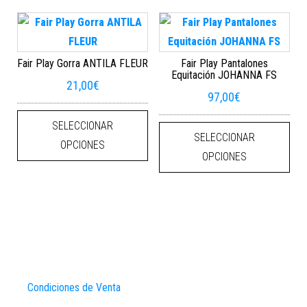
Fair Play Gorra ANTILA FLEUR
Fair Play Pantalones
Equitación JOHANNA FS
21,00
€
97,00
€
Este producto tiene múltiples varian
Este
SELECCIONAR
SELECCIONAR
OPCIONES
OPCIONES
Condiciones de Venta