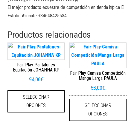
El mejor producto ecuestre de competición en tienda hípica El
Estribo Alicante +34648425534
Productos relacionados
Fair Play Pantalones
Equitación JOHANNA KP
Fair Play Camisa Competición
Manga Larga PAULA
94,00
€
58,00
€
Este producto tiene múltiples varian
SELECCIONAR
Este
OPCIONES
SELECCIONAR
OPCIONES