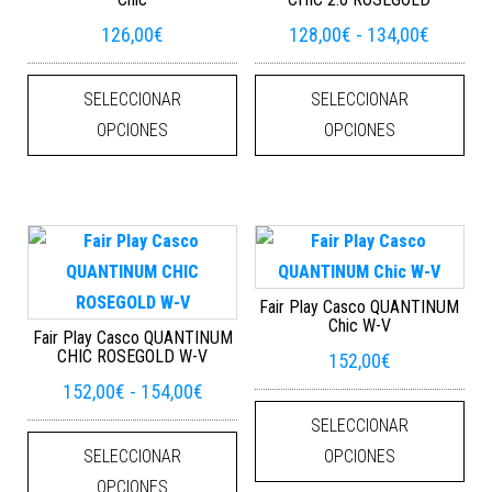
Rango d
126,00
€
128,00
€
-
134,00
€
Este producto tiene múltiples varian
Este
SELECCIONAR
SELECCIONAR
OPCIONES
OPCIONES
Fair Play Casco QUANTINUM
Chic W-V
Fair Play Casco QUANTINUM
CHIC ROSEGOLD W-V
152,00
€
Rango de precios: desde 152,00€ ha
152,00
€
-
154,00
€
Este
SELECCIONAR
Este producto tiene múltiples varian
SELECCIONAR
OPCIONES
OPCIONES