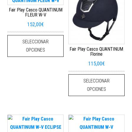
Fair Play Casco QUANTINUM
FLEUR W-V
152,00
€
Este producto tiene múltiples varian
SELECCIONAR
Fair Play Casco QUANTINUM
OPCIONES
Florine
115,00
€
Este
SELECCIONAR
OPCIONES