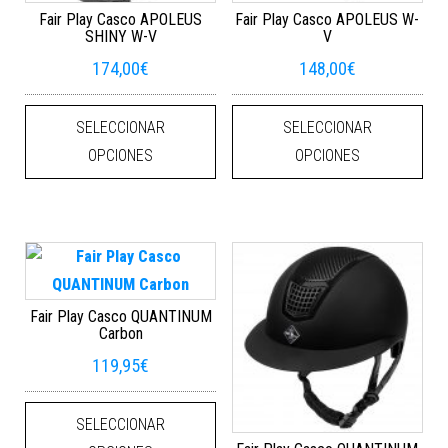
Fair Play Casco APOLEUS
Fair Play Casco APOLEUS W-
SHINY W-V
V
174,00
€
148,00
€
Este producto tiene múltiples varian
Este
SELECCIONAR
SELECCIONAR
OPCIONES
OPCIONES
Fair Play Casco QUANTINUM
Carbon
119,95
€
Este producto tiene múltiples varian
SELECCIONAR