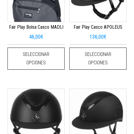
Fair Play Bolsa Casco MADLI
Fair Play Casco APOLEUS
46,00
€
136,00
€
Este producto tiene múltiples varian
Este
SELECCIONAR
SELECCIONAR
OPCIONES
OPCIONES