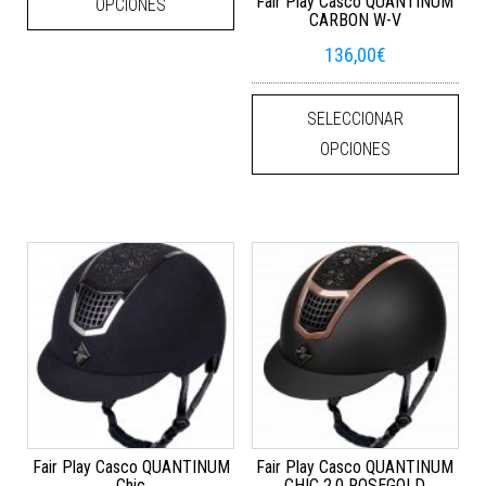
Fair Play Casco QUANTINUM
OPCIONES
CARBON W-V
136,00
€
Este
SELECCIONAR
OPCIONES
Fair Play Casco QUANTINUM
Fair Play Casco QUANTINUM
Chic
CHIC 2.0 ROSEGOLD