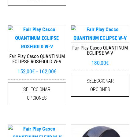
Fair Play Casco QUANTINUM
ECLIPSE W-V
Fair Play Casco QUANTINUM
ECLIPSE ROSEGOLD W-V
180,00
€
Rango de precios: desde 152,00€ ha
152,00
€
-
162,00
€
Este
SELECCIONAR
Este producto tiene múltiples varian
SELECCIONAR
OPCIONES
OPCIONES