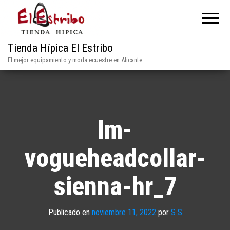
Tienda Hípica El Estribo
El mejor equipamiento y moda ecuestre en Alicante
lm-
vogueheadcollar-
sienna-hr_7
Publicado en
noviembre 11, 2022
por
S S