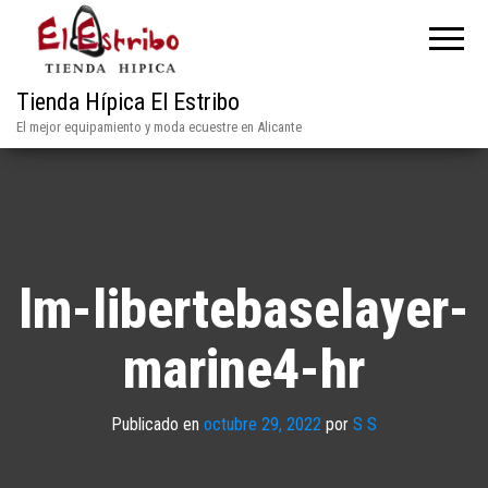
Tienda Hípica El Estribo
El mejor equipamiento y moda ecuestre en Alicante
lm-libertebaselayer-
marine4-hr
Publicado en
octubre 29, 2022
por
S S