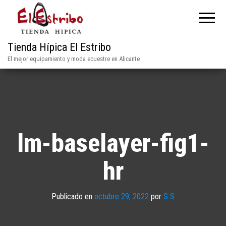
Tienda Hípica El Estribo
El mejor equipamiento y moda ecuestre en Alicante
lm-baselayer-fig1-
hr
Publicado en
octubre 29, 2022
por
S S