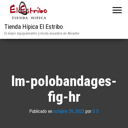
Tienda Hípica El Estribo
El mejor equipamiento y moda ecuestre en Alicante
lm-polobandages-
fig-hr
Publicado en
octubre 29, 2022
por
S S