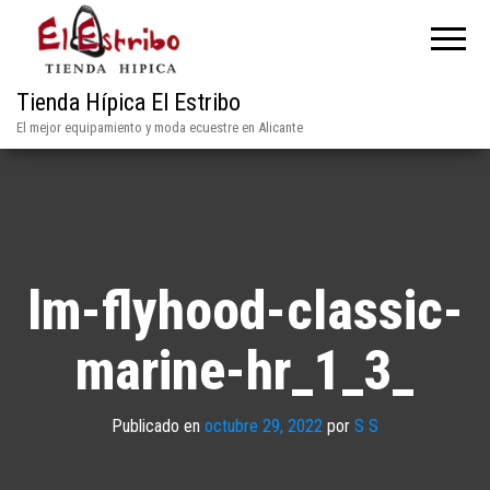
Tienda Hípica El Estribo
El mejor equipamiento y moda ecuestre en Alicante
lm-flyhood-classic-
marine-hr_1_3_
Publicado en
octubre 29, 2022
por
S S