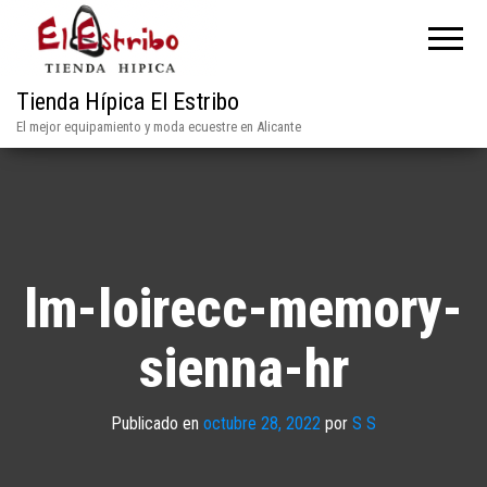
Tienda Hípica El Estribo
El mejor equipamiento y moda ecuestre en Alicante
lm-loirecc-memory-
sienna-hr
Publicado en
octubre 28, 2022
por
S S