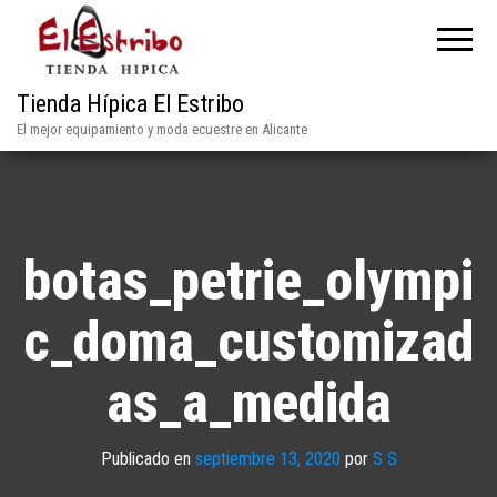
Tienda Hípica El Estribo
El mejor equipamiento y moda ecuestre en Alicante
botas_petrie_olympi
c_doma_customizad
as_a_medida
Publicado en
septiembre 13, 2020
por
S S