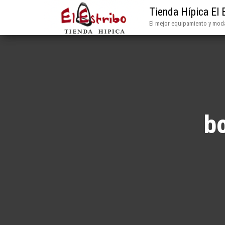
Tienda Hípica El 
El mejor equipamiento y moda
bo