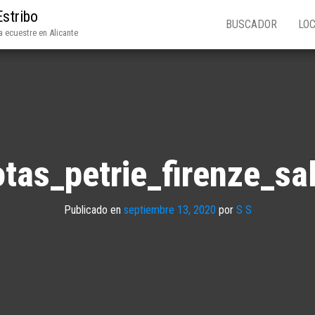
Estribo
BUSCADOR
LOC
 ecuestre en Alicante
tas_petrie_firenze_sa
Publicado en
septiembre 13, 2020
por
S S