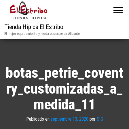
Tienda Hípica El Estribo
El mejor equipamiento y moda ecuestre en Alicante
botas_petrie_covent
ry_customizadas_a_
medida_11
Publicado en
septiembre 13, 2020
por
S S