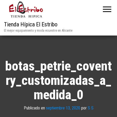
Tienda Hípica El Estribo
El mejor equipamiento y moda ecuestre en Alicante
botas_petrie_covent
ry_customizadas_a_
medida_0
Publicado en
septiembre 13, 2020
por
S S