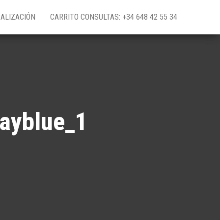
ALIZACIÓN
CARRITO CONSULTAS: +34 648 42 55 34
jayblue_1