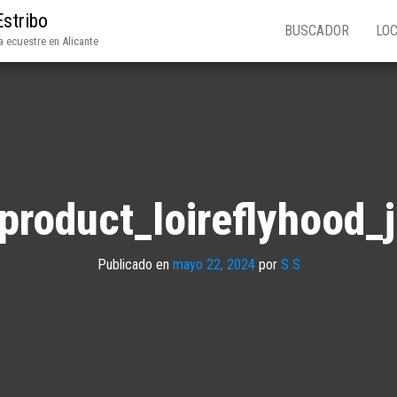
Estribo
BUSCADOR
LOC
 ecuestre en Alicante
product_loireflyhood_
Publicado en
mayo 22, 2024
por
S S