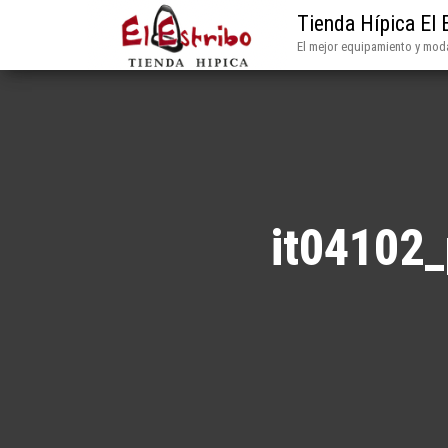
Tienda Hípica El 
El mejor equipamiento y moda
it04102_