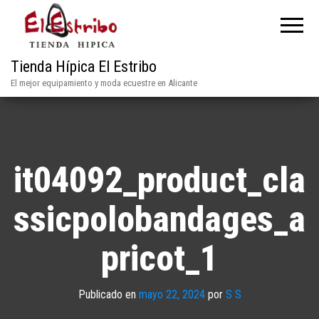
Tienda Hípica El Estribo
El mejor equipamiento y moda ecuestre en Alicante
it04092_product_cla
ssicpolobandages_a
pricot_1
Publicado en
mayo 22, 2024
por
S S