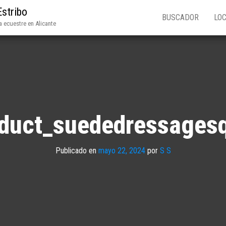
Estribo
BUSCADOR
LOC
 ecuestre en Alicante
oduct_suededressagesq
Publicado en
mayo 22, 2024
por
S S