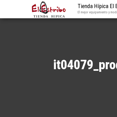
Tienda Hípica El 
El mejor equipamiento y moda
it04079_pr