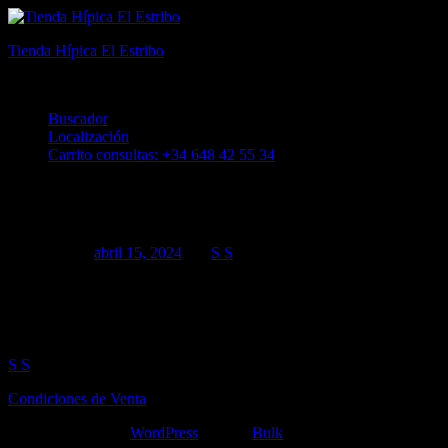
Tienda Hípica El Estribo
El mejor equipamiento y moda ecuestre en Alicante
Buscador
Localización
Carrito consultas: +34 648 42 55 34
horse_pilot_showjacket_grey_2
Publicado en
abril 15, 2024
por
S S
Sobre el autor
S S
Condiciones de Venta
Funciona gracias a
WordPress
|
Tema:
Bulk