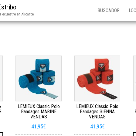
Estribo
BUSCADOR
LOC
 ecuestre en Alicante
o
LEMIEUX Classic Polo
LEMIEUX Classic Polo
S
Bandages MARINE
Bandages SIENNA
VENDAS
VENDAS
41,95
€
41,95
€
 variantes. Las opciones se pueden elegir en la página de producto