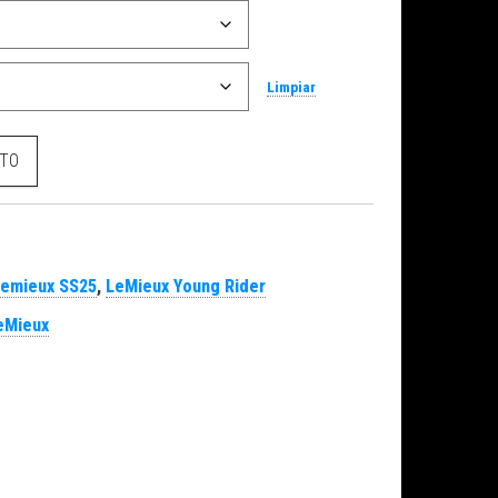
Limpiar
eony cantidad
ITO
Lemieux SS25
,
LeMieux Young Rider
eMieux