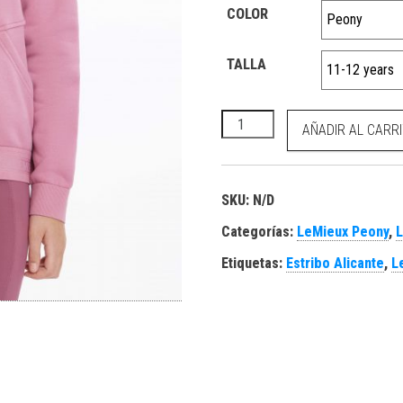
COLOR
TALLA
Young Rider Hadley Hoodie P
AÑADIR AL CARR
SKU:
N/D
Categorías:
LeMieux Peony
,
Etiquetas:
Estribo Alicante
,
L