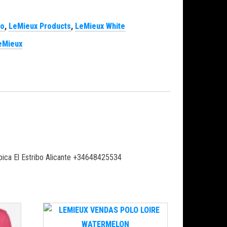
so
,
LeMieux Products
,
LeMieux White
eMieux
ípica El Estribo Alicante +34648425534