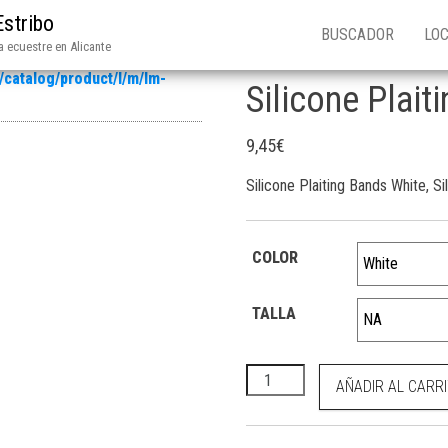
Estribo
BUSCADOR
LOC
 ecuestre en Alicante
Silicone Plait
9,45
€
Silicone Plaiting Bands White, S
COLOR
TALLA
Silicone Plaiting Bands White
AÑADIR AL CARR