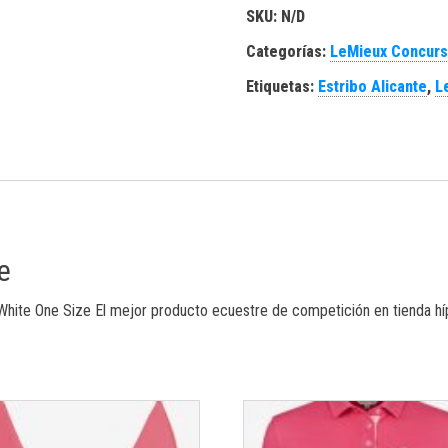
SKU:
N/D
Categorías:
LeMieux Concur
Etiquetas:
Estribo Alicante
,
L
e
ds White One Size El mejor producto ecuestre de competición en tienda h