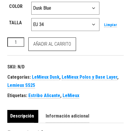
COLOR
TALLA
Limpiar
Maria Mesh Sleeveless Baselayer Dusk Blue cantidad
AÑADIR AL CARRITO
SKU:
N/D
Categorías:
LeMieux Dusk
,
LeMieux Polos y Base Layer
,
Lemieux SS25
Etiquetas:
Estribo Alicante
,
LeMieux
Descripción
Información adicional