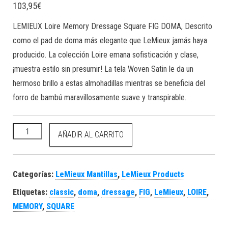
103,95
€
LEMIEUX Loire Memory Dressage Square FIG DOMA,
Descrito
como el pad de doma más elegante que LeMieux jamás haya
producido. La colección Loire emana sofisticación y clase,
¡muestra estilo sin presumir! La tela Woven Satin le da un
hermoso brillo a estas almohadillas mientras se beneficia del
forro de bambú maravillosamente suave y transpirable.
LEMIEUX Loire Memory Dressage Square FIG DOMA cantidad
AÑADIR AL CARRITO
Categorías:
LeMieux Mantillas
,
LeMieux Products
Etiquetas:
classic
,
doma
,
dressage
,
FIG
,
LeMieux
,
LOIRE
,
MEMORY
,
SQUARE