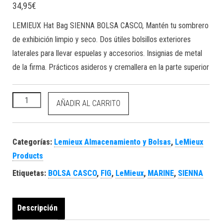
34,95
€
LEMIEUX Hat Bag SIENNA BOLSA CASCO,
Mantén tu sombrero
de exhibición limpio y seco.
Dos útiles bolsillos exteriores
laterales para llevar espuelas y accesorios.
Insignias de metal
de la firma.
Prácticos asideros y cremallera en la parte superior
LEMIEUX Hat Bag SIENNA BOLSA CASCO cantidad
AÑADIR AL CARRITO
Categorías:
Lemieux Almacenamiento y Bolsas
,
LeMieux
Products
Etiquetas:
BOLSA CASCO
,
FIG
,
LeMieux
,
MARINE
,
SIENNA
Descripción