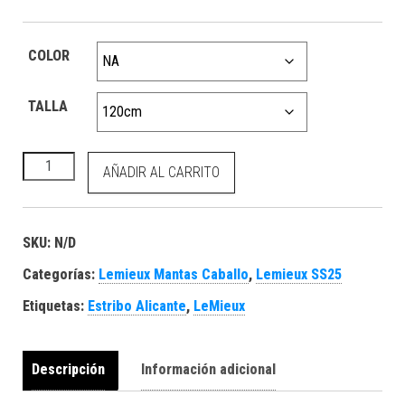
COLOR
TALLA
Kudos Turnout Rug 350g Navy cantidad
AÑADIR AL CARRITO
SKU:
N/D
Categorías:
Lemieux Mantas Caballo
,
Lemieux SS25
Etiquetas:
Estribo Alicante
,
LeMieux
Descripción
Información adicional