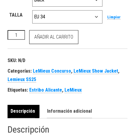
TALLA
Limpiar
Jessica Mesh Show Jacket Black cantidad
AÑADIR AL CARRITO
SKU:
N/D
Categorías:
LeMieux Concurso
,
LeMieux Show Jacket
,
Lemieux SS25
Etiquetas:
Estribo Alicante
,
LeMieux
Descripción
Información adicional
Descripción