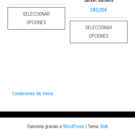
Jacket Burdeos
Este producto tiene múltiples varian
280,00
€
SELECCIONAR
Este
OPCIONES
SELECCIONAR
OPCIONES
Condiciones de Venta
Funciona gracias a
WordPress
|
Tema:
Bulk