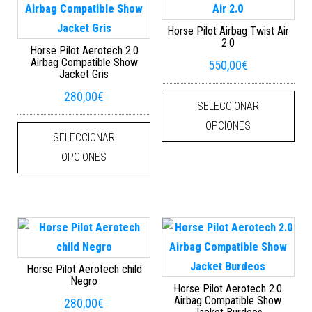
Horse Pilot Airbag Twist Air
2.0
Horse Pilot Aerotech 2.0
Airbag Compatible Show
550,00
€
Jacket Gris
Este
280,00
€
SELECCIONAR
Este producto tiene múltiples varian
OPCIONES
SELECCIONAR
OPCIONES
Horse Pilot Aerotech child
Negro
Horse Pilot Aerotech 2.0
Airbag Compatible Show
280,00
€