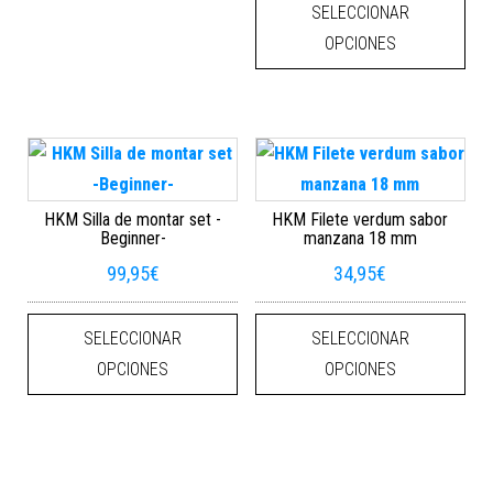
SELECCIONAR
OPCIONES
HKM Silla de montar set -
HKM Filete verdum sabor
Beginner-
manzana 18 mm
99,95
€
34,95
€
Este producto tiene múltiples varian
Este
SELECCIONAR
SELECCIONAR
OPCIONES
OPCIONES