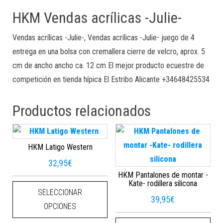
HKM Vendas acrílicas -Julie-
Vendas acrílicas -Julie-, Vendas acrílicas -Julie- juego de 4
entrega en una bolsa con cremallera cierre de velcro, aprox. 5
cm de ancho ancho ca. 12 cm El mejor producto ecuestre de
competición en tienda hípica El Estribo Alicante +34648425534
Productos relacionados
HKM Latigo Western
32,95
€
HKM Pantalones de montar -
Este producto tiene múltiples varian
Kate- rodillera silicona
SELECCIONAR
39,95
€
OPCIONES
Este