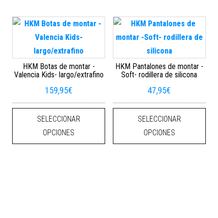
HKM Botas de montar -
HKM Pantalones de montar -
Valencia Kids- largo/extrafino
Soft- rodillera de silicona
159,95
€
47,95
€
Este producto tiene múltiples varian
Este
SELECCIONAR
SELECCIONAR
OPCIONES
OPCIONES