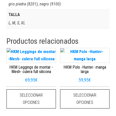
gris piedra (8201), negro (9100)
TALLA
L, M, S, XL
Productos relacionados
HKM Leggings de montar -
HKM Polo -Hunter- manga
Mesh- culera full silicona
larga
69,95
€
59,95
€
Este producto tiene múltiples varian
Este
SELECCIONAR
SELECCIONAR
OPCIONES
OPCIONES