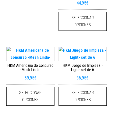
44,95
€
Este
SELECCIONAR
OPCIONES
HKM Americana de concurso
HKM Juego de limpieza -
-Mesh Linda-
Light- set de 6
89,95
€
36,95
€
Este producto tiene múltiples varian
Este
SELECCIONAR
SELECCIONAR
OPCIONES
OPCIONES