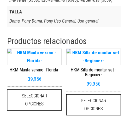
lila/verde (3558), azul/amarillo (6543), verde/rosa (5839)
TALLA
Doma, Pony Doma, Pony Uso General, Uso general
Productos relacionados
HKM Manta verano -Florida-
HKM Silla de montar set -
Beginner-
39,95
€
99,95
€
Este producto tiene múltiples varian
Este
SELECCIONAR
SELECCIONAR
OPCIONES
OPCIONES