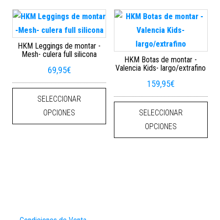
HKM Leggings de montar -
Mesh- culera full silicona
HKM Botas de montar -
Valencia Kids- largo/extrafino
69,95
€
159,95
€
Este producto tiene múltiples varian
SELECCIONAR
Este
OPCIONES
SELECCIONAR
OPCIONES