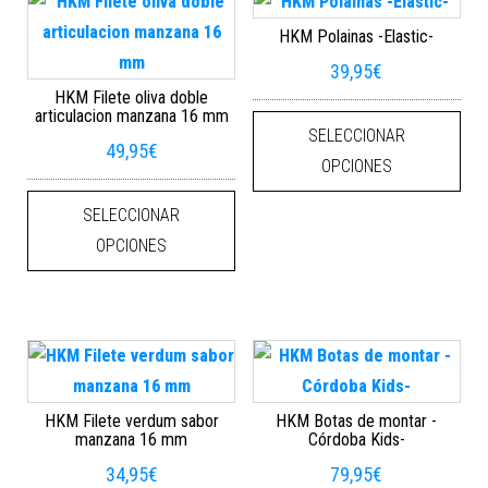
HKM Polainas -Elastic-
39,95
€
HKM Filete oliva doble
Este
articulacion manzana 16 mm
SELECCIONAR
49,95
€
OPCIONES
Este producto tiene múltiples varian
SELECCIONAR
OPCIONES
HKM Filete verdum sabor
HKM Botas de montar -
manzana 16 mm
Córdoba Kids-
34,95
€
79,95
€