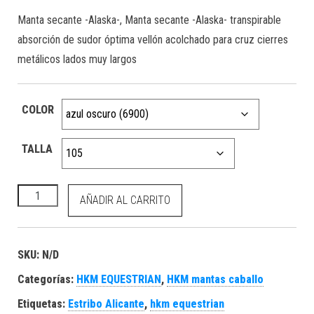
Manta secante -Alaska-, Manta secante -Alaska- transpirable
absorción de sudor óptima vellón acolchado para cruz cierres
metálicos lados muy largos
COLOR
TALLA
HKM Manta secante -Alaska- cantidad
AÑADIR AL CARRITO
SKU:
N/D
Categorías:
HKM EQUESTRIAN
,
HKM mantas caballo
Etiquetas:
Estribo Alicante
,
hkm equestrian