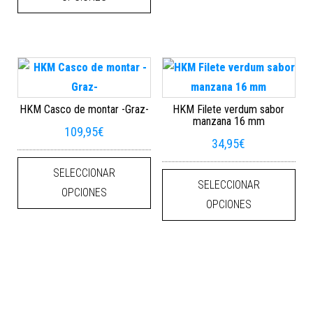
HKM Casco de montar -Graz-
HKM Filete verdum sabor
manzana 16 mm
109,95
€
34,95
€
Este producto tiene múltiples varian
Este
SELECCIONAR
SELECCIONAR
OPCIONES
OPCIONES