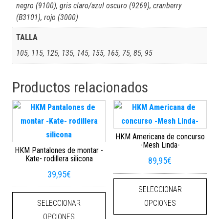
negro (9100), gris claro/azul oscuro (9269), cranberry
(B3101), rojo (3000)
TALLA
105, 115, 125, 135, 145, 155, 165, 75, 85, 95
Productos relacionados
HKM Americana de concurso
-Mesh Linda-
HKM Pantalones de montar -
Kate- rodillera silicona
89,95
€
39,95
€
Este
SELECCIONAR
Este producto tiene múltiples varian
SELECCIONAR
OPCIONES
OPCIONES