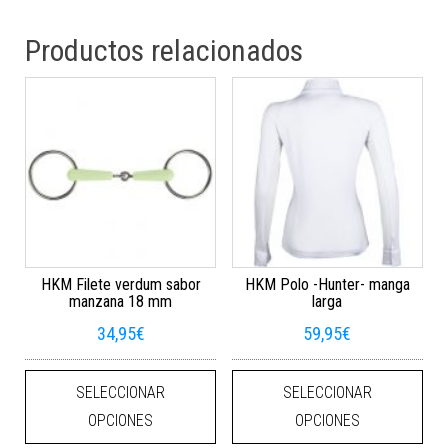
Productos relacionados
HKM Filete verdum sabor
HKM Polo -Hunter- manga
manzana 18 mm
larga
34,95
€
59,95
€
Este producto tiene múltiples varian
Este
SELECCIONAR
SELECCIONAR
OPCIONES
OPCIONES