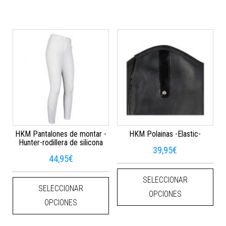
HKM Pantalones de montar -
HKM Polainas -Elastic-
Hunter-rodillera de silicona
39,95
€
44,95
€
Este
Este producto tiene múltiples varian
SELECCIONAR
SELECCIONAR
OPCIONES
OPCIONES