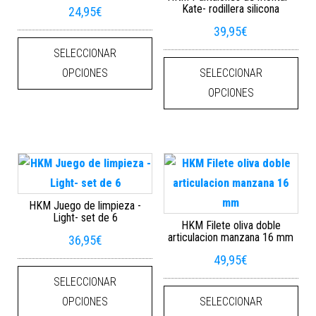
Kate- rodillera silicona
24,95
€
39,95
€
Este producto tiene múltiples varian
SELECCIONAR
Este
OPCIONES
SELECCIONAR
OPCIONES
HKM Juego de limpieza -
Light- set de 6
HKM Filete oliva doble
articulacion manzana 16 mm
36,95
€
49,95
€
Este producto tiene múltiples varian
SELECCIONAR
Este
OPCIONES
SELECCIONAR