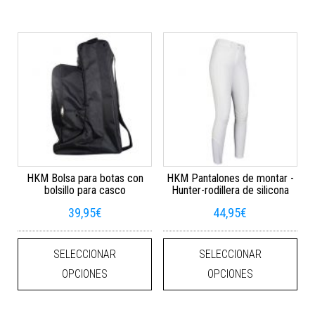
HKM Bolsa para botas con
HKM Pantalones de montar -
bolsillo para casco
Hunter-rodillera de silicona
39,95
€
44,95
€
Este producto tiene múltiples varian
Este
SELECCIONAR
SELECCIONAR
OPCIONES
OPCIONES