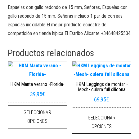
Espuelas con gallo redondo de 15 mm, Señoras, Espuelas con
gallo redondo de 15 mm, Señoras incluido 1 par de correas
espuelas inoxidable El mejor producto ecuestre de
competición en tienda hípica El Estribo Alicante +34648425534
Productos relacionados
HKM Manta verano -Florida-
HKM Leggings de montar -
Mesh- culera full silicona
39,95
€
69,95
€
Este producto tiene múltiples varian
Este
SELECCIONAR
SELECCIONAR
OPCIONES
OPCIONES