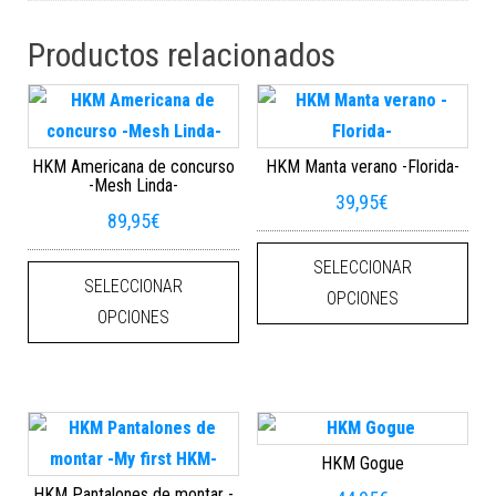
Productos relacionados
HKM Americana de concurso
HKM Manta verano -Florida-
-Mesh Linda-
39,95
€
89,95
€
Este
Este producto tiene múltiples varian
SELECCIONAR
SELECCIONAR
OPCIONES
OPCIONES
HKM Gogue
HKM Pantalones de montar -