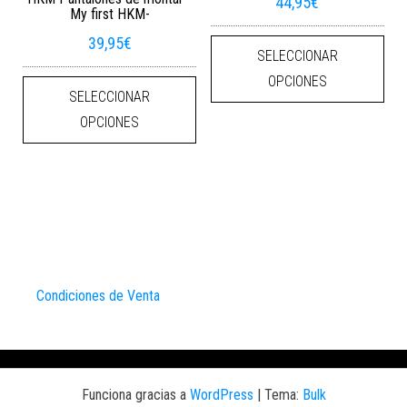
44,95
€
My first HKM-
Este
39,95
€
SELECCIONAR
Este producto tiene múltiples varian
OPCIONES
SELECCIONAR
OPCIONES
Condiciones de Venta
Funciona gracias a
WordPress
|
Tema:
Bulk