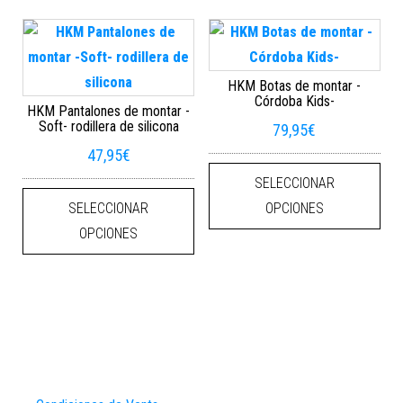
HKM Botas de montar -
Córdoba Kids-
HKM Pantalones de montar -
Soft- rodillera de silicona
79,95
€
47,95
€
Este
SELECCIONAR
Este producto tiene múltiples varian
SELECCIONAR
OPCIONES
OPCIONES