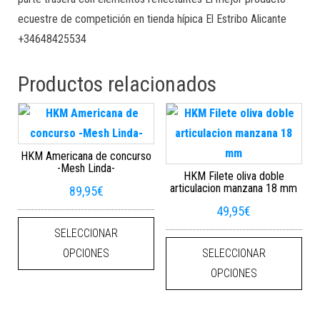
ecuestre de competición en tienda hípica El Estribo Alicante
+34648425534
Productos relacionados
HKM Americana de concurso
-Mesh Linda-
HKM Filete oliva doble
articulacion manzana 18 mm
89,95
€
49,95
€
Este producto tiene múltiples varian
SELECCIONAR
Este
OPCIONES
SELECCIONAR
OPCIONES