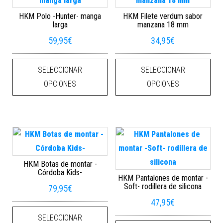
HKM Polo -Hunter- manga
HKM Filete verdum sabor
larga
manzana 18 mm
59,95
€
34,95
€
Este producto tiene múltiples varian
Este
SELECCIONAR
SELECCIONAR
OPCIONES
OPCIONES
HKM Botas de montar -
Córdoba Kids-
HKM Pantalones de montar -
Soft- rodillera de silicona
79,95
€
47,95
€
Este producto tiene múltiples varian
SELECCIONAR
Este