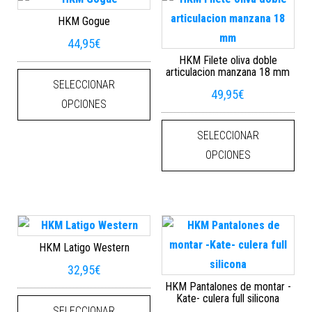
HKM Gogue
44,95
€
HKM Filete oliva doble
Este producto tiene múltiples varian
articulacion manzana 18 mm
SELECCIONAR
49,95
€
OPCIONES
Este
SELECCIONAR
OPCIONES
HKM Latigo Western
32,95
€
HKM Pantalones de montar -
Este producto tiene múltiples varian
Kate- culera full silicona
SELECCIONAR