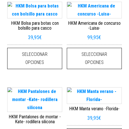
HKM Bolsa para botas con
HKM Americana de concurso
bolsillo para casco
-Luisa-
39,95
€
99,95
€
Este producto tiene múltiples varian
Este
SELECCIONAR
SELECCIONAR
OPCIONES
OPCIONES
HKM Manta verano -Florida-
HKM Pantalones de montar -
39,95
€
Kate- rodillera silicona