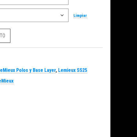
Limpiar
 Peony cantidad
ITO
eMieux Polos y Base Layer
,
Lemieux SS25
eMieux