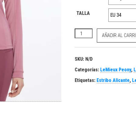
TALLA
Halle Lightweight Base Layer
AÑADIR AL CARR
SKU:
N/D
Categorías:
LeMieux Peony
,
L
Etiquetas:
Estribo Alicante
,
L